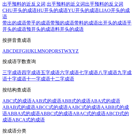
出乎预料的近反义词
出乎预料的近义词
出乎预料的反义词
CHU开头的成语
HU开头的成语
YU开头的成语
LIAO开头的成
语
带出的成语
带乎的成语
带预的成语
带料的成语
出开头的成语
乎
开头的成语
预开头的成语
料开头的成语
按拼音查成语
A
B
C
D
E
F
G
H
J
K
L
M
N
O
P
Q
R
S
T
W
X
Y
Z
按成语字数查询
三字成语
四字成语
五字成语
六字成语
七字成语
八字成语
九字成
语
十字成语
十一字成语
十二字成语
按结构查成语
ABC式的成语
AAB式的成语
ABB式的成语
ABA式的成语
ABAB式的成语
ABCC式的成语
AABC式的成语
AABB式的成
语
ABBA式的成语
ABBC式的成语
ABAC式的成语
ABCD式的
成语
ABCA式的成语
按成语分类