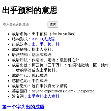
出乎预料的意思
查询
成语名称：
出乎预料（chū hū yù liào）
结构形式：
ABCD式成语
组成汉字：
出
、
乎
、
预
、
料
成语解释：
指出人意料。
语法结构：
动宾式成语
成语用法：
作谓语、定语；指意料之外
成语出处：
柯云路《三千万》：“白莎轻微地一怔，她对
丁猛的平淡反应出乎预料。”
成语年代：
现代成语
感情色彩：
中性成语
成语造句：
这件事我真
出乎预料
英语翻译：
beyond expectation (idiom); unexpected
近义词：
出乎意料
出人意料
第一个字为出的成语