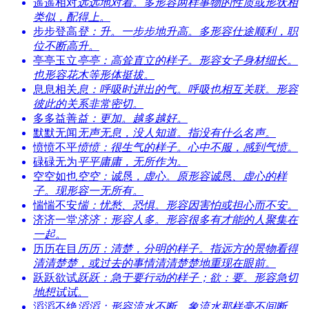
遥遥相对
远远地对着。多形容两样事物的性质或形状相
类似，配得上。
步步登高
登：升。一步步地升高。多形容仕途顺利，职
位不断高升。
亭亭玉立
亭亭：高耸直立的样子。形容女子身材细长。
也形容花木等形体挺拔。
息息相关
息：呼吸时进出的气。呼吸也相互关联。形容
彼此的关系非常密切。
多多益善
益：更加。越多越好。
默默无闻
无声无息，没人知道。指没有什么名声。
愤愤不平
愤愤：很生气的样子。心中不服，感到气愤。
碌碌无为
平平庸庸，无所作为。
空空如也
空空：诚恳，虚心。原形容诚恳、虚心的样
子。现形容一无所有。
惴惴不安
惴：忧愁、恐惧。形容因害怕或担心而不安。
济济一堂
济济：形容人多。形容很多有才能的人聚集在
一起。
历历在目
历历：清楚，分明的样子。指远方的景物看得
清清楚楚，或过去的事情清清楚楚地重现在眼前。
跃跃欲试
跃跃：急于要行动的样子；欲：要。形容急切
地想试试。
滔滔不绝
滔滔：形容流水不断。象流水那样毫不间断。