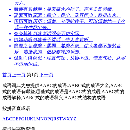
大方。
赫赫有名
赫赫：显著盛大的样子。声名非常显赫。
寥寥可数
寥寥：稀少，很少。形容很少，数得出来。
历历可数
历历：清楚、分明的样子。可以清楚地一个个
或一件件数出来。
夸夸其谈
形容说话浮夸不切实际。
娓娓动听
形容善于讲话，使人喜欢听。
靡靡之音
靡靡：柔弱，萎靡不振。使人萎靡不振的音
乐。指颓废的、低级趣味的乐曲。
侃侃而谈
侃侃：理直气壮，从容不迫。理直气壮、从容
不迫地说话。
首页
上一页
第1页
下一页
成语词典为您提供AABC的成语,AABC式的成语大全,AABC
式的成语有哪些,哪些式的成语是AABC式的成语,AABC式的
成语解释,AABC式的成语释义,AABC式结构的成语
按拼音查成语
A
B
C
D
E
F
G
H
J
K
L
M
N
O
P
Q
R
S
T
W
X
Y
Z
按成语字数查询