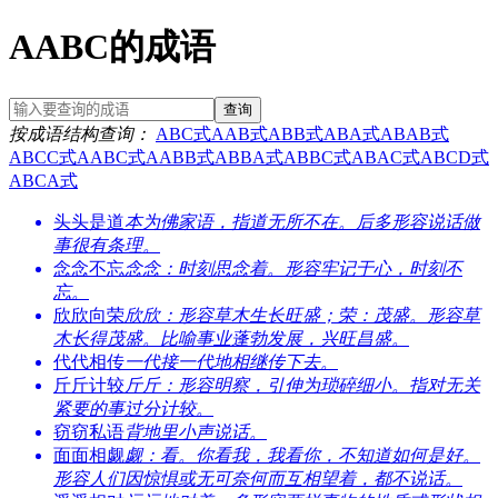
AABC的成语
查询
按成语结构查询：
ABC式
AAB式
ABB式
ABA式
ABAB式
ABCC式
AABC式
AABB式
ABBA式
ABBC式
ABAC式
ABCD式
ABCA式
头头是道
本为佛家语，指道无所不在。后多形容说话做
事很有条理。
念念不忘
念念：时刻思念着。形容牢记于心，时刻不
忘。
欣欣向荣
欣欣：形容草木生长旺盛；荣：茂盛。形容草
木长得茂盛。比喻事业蓬勃发展，兴旺昌盛。
代代相传
一代接一代地相继传下去。
斤斤计较
斤斤：形容明察，引伸为琐碎细小。指对无关
紧要的事过分计较。
窃窃私语
背地里小声说话。
面面相觑
觑：看。你看我，我看你，不知道如何是好。
形容人们因惊惧或无可奈何而互相望着，都不说话。