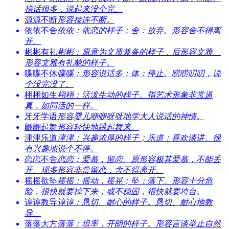
指话很多，说起来没个完。
源源不断
形容接连不断。
依依不舍
依依：依恋的样子；舍：放弃。形容舍不得离
开。
彬彬有礼
彬彬：原意为文质兼备的样子，后形容文雅。
形容文雅有礼貌的样子。
喋喋不休
喋喋：形容说话多；体：停止。唠唠叨叨，说
个没完没了。
栩栩如生
栩栩：活泼生动的样子。指艺术形象非常逼
真，如同活的一样。
牙牙学语
形容婴儿咿咿呀呀地学大人说话的神情。
翩翩起舞
形容轻快地跳起舞来。
津津乐道
津津：兴趣浓厚的样子；乐道：喜欢谈讲。很
有兴趣地说个不停。
恋恋不舍
恋恋：爱慕，留恋。原形容极其爱慕，不能丢
开。现多形容非常留恋，舍不得离开。
摇摇欲坠
摇摇：摇动，摇晃；坠：落下。形容十分危
险，很快就要掉下来，或不稳固，很快就要垮台。
谆谆教导
谆谆：恳切、耐心的样子。恳切、耐心地教
导。
落落大方
落落：坦率，开朗的样子。形容言谈举止自然