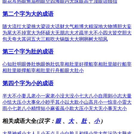
眼花耳热
眼角眉梢
眼空四海
眼内无珠
眼高于顶
眼语颐指
第二个字为大的成语
随大流
扛大梁
挑大梁
说大话
财大气粗
博大精深
地大物博
胆大妄
为
尾大不掉
宽大为怀
硕大无朋
志大才疏
半大不小
四大皆空
胆大
包天
夸大其词
五大三粗
吃大锅饭
大大咧咧
树大招风
第三个字为肚的成语
心知肚明
眼馋肚饱
眼饱肚饥
宰相肚里好撑船
宰相肚里能行船
宰
相肚里能撑船
宰相肚里行舟船
眼大肚小
第四个字为小的成语
半大不小
妻儿老小
一家老小
没大没小
七大八小
自用则小
志大量
小
怯大压小
大事化小
眇乎其小
以大欺小
山高月小
一惊非小
雷大
雨小
七老八小
精悍短小
麻雀虽小
欺大压小
无大无小
事无大小
相关成语大全
(汉字：
眼
、
大
、
肚
、
小
)
大显神威
小大人儿
小不点儿
小白脸儿
初级小学
大气污染
大脑皮