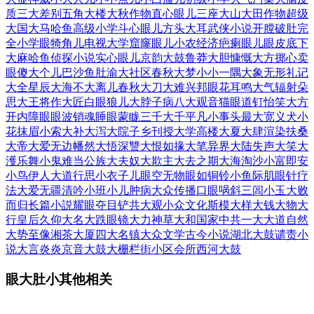
质
三大差别
五角大楼
大秋作物
直心眼儿
三座大山
大田作物
超级
大国
大马哈鱼
高级小学
斗心眼儿
方头大耳
武侠小说
开膛破肚
完
全小学
眼犄角儿
电视大学
窟窿眼儿
小农经济
疤瘌眼儿
眼皮底下
大麻哈鱼
侦探小说
实心眼儿
京韵大鼓
鲁莽大胆
慷慨大方
掷心卖
眼
傻大个儿
巴沙鱼肚
渝大社区
春秋大梦
小小一隅
大象无形
礼记
大全
星辰大海
不大离儿
春秋大刀
大难兴邦
眼花耳鸣
大气辐射
朵
思大王
将作大匠
白眼狼儿
大脖子病
八大观音
猫眼道钉
怡笑大方
开内障眼
眼波销魂
睡眼蒙眬
三千大千
平凡小事
头最大宽
义犬小
花
抹眉小索
大补大泻
大院子乡
刊授大学
高楼大夏
大肆渲染
扶桑
大帝
大爱无边
幡然大悟
深讐大恨
如掾大笔
异界大陆
失声大笑
大
濩乐舞
小鬼难当
公族大夫
奴大欺主
大去之期
大海淘沙
小富即安
小鸟伊人
大道行思
小衣子儿
眼空无物
眼如铜铃
小鱼际肌
眼针疗
法
大爱无疆
清吟小班
小儿肿病
大众传播
口眼㖞斜
三闾小玉
大败
而归
长篇小説
耀眼夺目
铲共大观
小众文化
斯模大样
大钱大物
大
行皇后
久仰大名
大跌眼镜
大力神草
大和国家
中共一大
大道自然
大势至像
湘茶大厦
四大名镇
大众文学
古今小说
湖北大鼓
谴责小
说
大言炎炎
京音大鼓
大栅栏街
小区会所
西河大鼓
眼大肚小其他相关