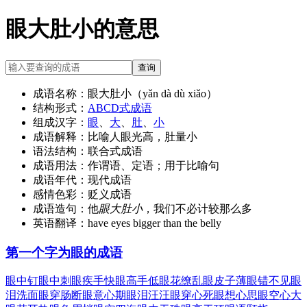
眼大肚小的意思
查询
成语名称：
眼大肚小（yǎn dà dù xiǎo）
结构形式：
ABCD式成语
组成汉字：
眼
、
大
、
肚
、
小
成语解释：
比喻人眼光高，肚量小
语法结构：
联合式成语
成语用法：
作谓语、定语；用于比喻句
成语年代：
现代成语
感情色彩：
贬义成语
成语造句：
他
眼大肚小
，我们不必计较那么多
英语翻译：
have eyes bigger than the belly
第一个字为眼的成语
眼中钉
眼中刺
眼疾手快
眼高手低
眼花缭乱
眼皮子薄
眼错不见
眼
泪洗面
眼穿肠断
眼意心期
眼泪汪汪
眼穿心死
眼想心思
眼空心大