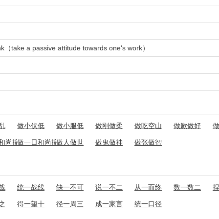
monk（take a passive attitude towards one's work）
钟
乱
做小伏低
做小服低
做刚做柔
做吃空山
做歉做好
和尚撞一天钟
做一日和尚撞一日钟
做人做世
做鬼做神
做张做智
战
统一战线
缺一不可
说一不二
从一而终
数一数二
之
得一望十
径一周三
成一家言
统一口径