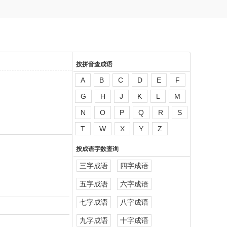
按拼音查成语
A
B
C
D
E
F
G
H
J
K
L
M
N
O
P
Q
R
S
T
W
X
Y
Z
按成语字数查询
三字成语
四字成语
五字成语
六字成语
七字成语
八字成语
九字成语
十字成语