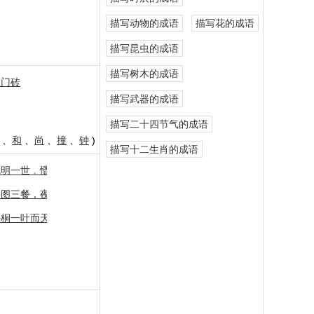
描写动物的成语
描写花的成语
描写昆虫的成语
描写树木的成语
敲门砖
描写武器的成语
描写二十四节气的成语
、
和
、
尚
、
撞
、
钟
)
描写十二生肖的成语
懂一时
聪明一世﹐懵懂片时
要嫁人
日图三餐，夜图一宿
一天钟
梧桐一叶而天下知秋