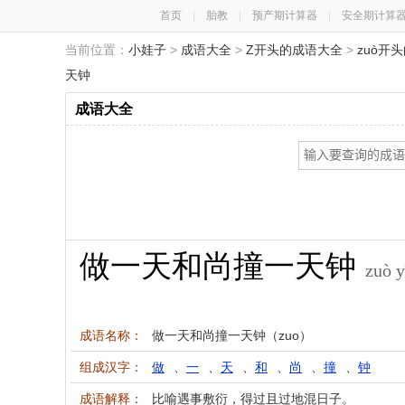
首页
|
胎教
|
预产期计算器
|
安全期计算
当前位置：
小娃子
>
成语大全
>
Z开头的成语大全
>
zuò开
天钟
成语大全
做一天和尚撞一天钟
zuò y
成语名称：
做一天和尚撞一天钟（zuo）
组成汉字：
做
、
一
、
天
、
和
、
尚
、
撞
、
钟
成语解释：
比喻遇事敷衍，得过且过地混日子。