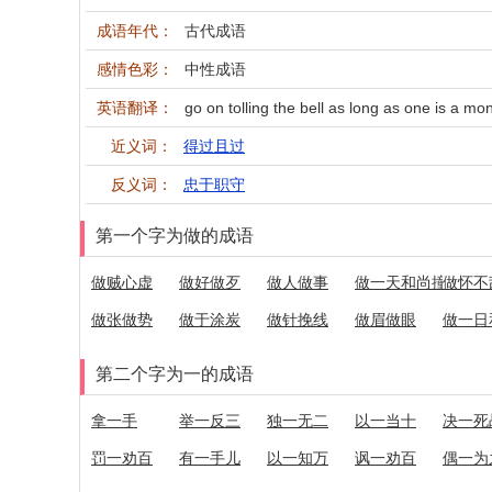
成语年代：
古代成语
感情色彩：
中性成语
英语翻译：
go on tolling the bell as long as one is a 
近义词：
得过且过
反义词：
忠于职守
第一个字为做的成语
做贼心虚
做好做歹
做人做事
做一天和尚撞一天
做怀不
做张做势
做于涂炭
做针挽线
做眉做眼
做一日
第二个字为一的成语
拿一手
举一反三
独一无二
以一当十
决一死
罚一劝百
有一手儿
以一知万
讽一劝百
偶一为