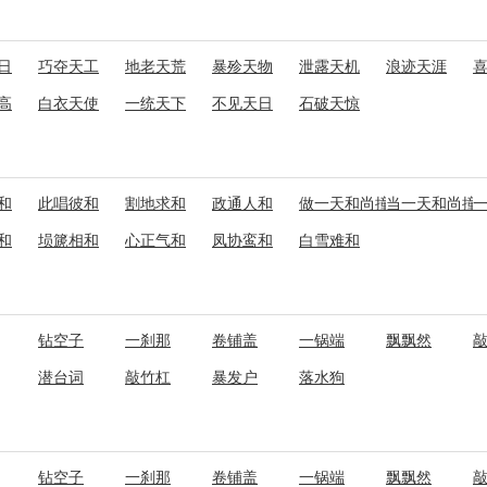
日
巧夺天工
地老天荒
暴殄天物
泄露天机
浪迹天涯
高
白衣天使
一统天下
不见天日
石破天惊
和
此唱彼和
割地求和
政通人和
做一天和尚撞一天钟
当一天和尚撞
和
埙篪相和
心正气和
凤协鸾和
白雪难和
钻空子
一刹那
卷铺盖
一锅端
飘飘然
潜台词
敲竹杠
暴发户
落水狗
钻空子
一刹那
卷铺盖
一锅端
飘飘然