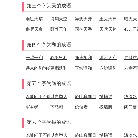
第三个字为天的成语
雨过天晴
海阔天空
异想天开
重见天日
暗无天
丧尽天良
颐养天年
国色天香
天兵天将
心比天
第四个字为和的成语
一唱一和
心平气和
随声附和
地利人和
屈膝求
远来的和尚会念经
更唱迭和
玉烛调和
六脉调和
六亲不
第五个字为尚的成语
以能问于不能，以多问于寡
以言举人
庐山真面目
悄悄话
泼冷水
军令状
下马威
佼佼者
挖墙脚
闭门羹
第六个字为撞的成语
以能问于不能，以多问于寡
以言举人
庐山真面目
悄悄话
泼冷水