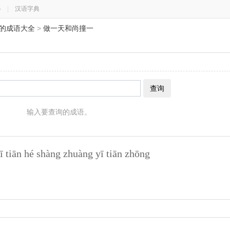
器
|
汉语字典
头的成语大全
>
做一天和尚撞一
查询
输入要查询的成语。
ī tiān hé shàng zhuàng yī tiān zhōng