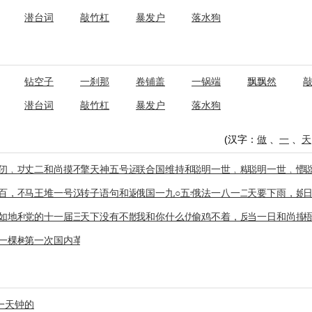
潜台词
敲竹杠
暴发户
落水狗
钻空子
一刹那
卷铺盖
一锅端
飘飘然
潜台词
敲竹杠
暴发户
落水狗
(汉字：
做
、
一
、
天
二
仞﹐功亏一篑
丈二和尚摸不着头脑
擎天神五号运载火箭
联合国维持和平部队
聪明一世﹐糊涂一时
聪明一世﹐懵
百，不如一鹗
马王堆一号汉墓帛画
转子语句和返回语句
俄国一九○五年革命
俄法一八一二年战争
天要下雨，娘
机
如地利不如人
党的十一届三中全会
天下没有不散的筵席
我和你什么仇什么冤
偷鸡不着，反折一把米
当一日和尚撞
寒
一棵树上吊死
第一次国内革命战争
一天钟的反义词