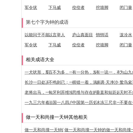
军令状
下马威
佼佼者
挖墙脚
闭门羹
第七个字为钟的成语
以能问于不能，以多问于寡
以言举人
庐山真面目
悄悄话
泼冷水
军令状
下马威
佼佼者
挖墙脚
闭门羹
相关成语大全
一犬吠形，羣犬吠声
百不为多﹐一不为少
有一分热﹐发一分光
有一说一﹐有二说
为山九
长沙一日处决15人
不鸣则已；一鸣惊人
棋错一着，满盘皆输
越调·天净沙·秋思
鸷鸟絫
老将出马，一个顶俩
匈牙利苏维埃共和国
思维与存在的同一性
垂直和短距起落飞
天时不
一九三六年春在太原
法国一八四八年革命
中国第一历史档案馆
冰冻三尺非一日之
不要在
做一天和尚撞一天钟其他相关
做一天和尚撞一天钟的近反义词
做一天和尚撞一天钟的近义词
做一天和尚撞