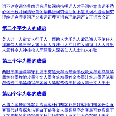
词不达意
词华典瞻
词穷理极
词约指明
词人才子
词钝意虚
词不悉
心
词无枝叶
词清讼简
词华典赡
词穷理屈
词不逮意
词不逮理
词穷
理绝
词穷理尽
词严义密
词正理直
词穷理絶
词严义正
词言义正
第二个字为人的成语
美人计
一人敌
丈人行
千人一面
助人为乐
先人后己
诲人不倦
任人
摆布
仰人鼻息
寄人篱下
耐人寻味
引人注目
游人如织
引人入胜
出
人意料
令人神往
拾人牙慧
发人深省
仁人志士
扣人心弦
第三个字为墨的成语
两眼墨黑
画疆墨守
孔席墨突
黑天墨地
笔诛墨伐
欧风墨雨
乌漆墨
黑
笔歌墨舞
输攻墨守
文人墨客
笔精墨妙
金壶墨汁
笔老墨秀
笔酣
墨饱
粉白墨黑
骚翁墨客
骚人墨客
笔饱墨酣
骚人墨士
文人墨士
第四个字为客的成语
不速之客
畸流逸客
九流宾客
杜门谢客
郑庄好客
闭门谢客
迁臣逐
客
百代过客
探丸借客
白丁俗客
文人墨客
昌亭之客
最可觞客
泉下
之客
青蝇吊客
骚翁墨客
杜门绝客
骚人逸客
门无杂客
骚人墨客