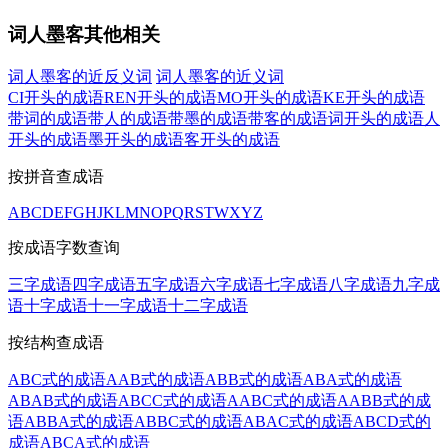
词人墨客其他相关
词人墨客的近反义词
词人墨客的近义词
CI开头的成语
REN开头的成语
MO开头的成语
KE开头的成语
带词的成语
带人的成语
带墨的成语
带客的成语
词开头的成语
人
开头的成语
墨开头的成语
客开头的成语
按拼音查成语
A
B
C
D
E
F
G
H
J
K
L
M
N
O
P
Q
R
S
T
W
X
Y
Z
按成语字数查询
三字成语
四字成语
五字成语
六字成语
七字成语
八字成语
九字成
语
十字成语
十一字成语
十二字成语
按结构查成语
ABC式的成语
AAB式的成语
ABB式的成语
ABA式的成语
ABAB式的成语
ABCC式的成语
AABC式的成语
AABB式的成
语
ABBA式的成语
ABBC式的成语
ABAC式的成语
ABCD式的
成语
ABCA式的成语