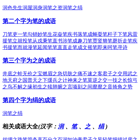
润色先生
润屋润身
润笔之资
润笔之绢
第二个字为笔的成语
刀笔吏
一笔勾销
妙笔生花
奋笔疾书
落笔成蝇
耍笔杆子
下笔风雷
援笔立就
投笔从戎
秉笔直书
涉笔成趣
刀笔贾竖
簪笔磬折
走笔疾
书
援笔而就
漫笔延闻
笔笔直直
走笔成文
摇笔即来
呵笔寻诗
第三个字为之的成语
井底之蛙
无价之宝
燃眉之急
切肤之痛
不速之客
君子之交
用武之
地
天府之国
普天之下
缓兵之计
神来之笔
莫逆之交
一技之长
惊弓
之鸟
不解之缘
初生之犊
肺腑之言
顷刻之间
靡靡之音
掎角之势
第四个字为绢的成语
润笔之绢
相关成语大全
(汉字：
润
、
笔
、
之
、
绢
)
丝绸之路
笔管条直
百分之百
润如油膏
君子之风
轻笔细描
过房之