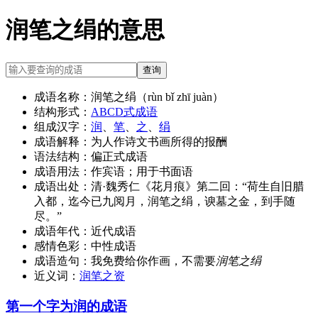
润笔之绢的意思
查询
成语名称：
润笔之绢（rùn bǐ zhī juàn）
结构形式：
ABCD式成语
组成汉字：
润
、
笔
、
之
、
绢
成语解释：
为人作诗文书画所得的报酬
语法结构：
偏正式成语
成语用法：
作宾语；用于书面语
成语出处：
清·魏秀仁《花月痕》第二回：“荷生自旧腊
入都，迄今已九阅月，润笔之绢，谀墓之金，到手随
尽。”
成语年代：
近代成语
感情色彩：
中性成语
成语造句：
我免费给你作画，不需要
润笔之绢
近义词：
润笔之资
第一个字为润的成语