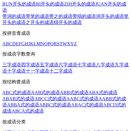
RUN开头的成语
BI开头的成语
ZHI开头的成语
JUAN开头的成
语
带润的成语
带笔的成语
带之的成语
带绢的成语
润开头的成语
笔
开头的成语
之开头的成语
绢开头的成语
按拼音查成语
A
B
C
D
E
F
G
H
J
K
L
M
N
O
P
Q
R
S
T
W
X
Y
Z
按成语字数查询
三字成语
四字成语
五字成语
六字成语
七字成语
八字成语
九字成
语
十字成语
十一字成语
十二字成语
按结构查成语
ABC式的成语
AAB式的成语
ABB式的成语
ABA式的成语
ABAB式的成语
ABCC式的成语
AABC式的成语
AABB式的成
语
ABBA式的成语
ABBC式的成语
ABAC式的成语
ABCD式的
成语
ABCA式的成语
按成语分类