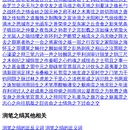
命
芝兰之化
天与之幸
交友之道
马借之电
天地之别
夏沫之殇
长勺
之战
怀念之情
金砖之国
元神之府
不材之木
离弦之箭
切而啖之
唐
顺之传
知胜之道
服饰之制
陶朱之富
沧浪之水
阳刚之气
徐徐图之
滴水之恩
城市之光
函车之兽
荣幸之至
东家之丘
贪食之影
朱笔条
子
嗔目叱之
仲夏之夜
负床之孙
君子之言
彭蠡之滨
如掾大笔
萤火
之光
鼠人之啮
结缨之诈
环列之尹
断臂之袖
流火之乌
无物之阵
大
去之期
寒者热之
一合之将
家传之殇
一宿之行
百安之家
阳脉之海
怀玉之罪
骥尾之蝇
付之阙如
侯景之乱
热则疾之
桓山之泣
黑暗之
心
濠梁之辩
三笔六诗
一声之转
阙巩之甲
利润审计
脱笼之鹄
三尺
之木
创纪之城
惊世之作
秦昭之心
灼魂之戒
技击之士
苟且之事
一
为之甚
金匮之盟
中元之期
硃笔官票
屈兵之计
饮头之器
夷夏之防
清新甜润
足球之乡
桑榆之礼
荒蛮之地
玄虚之至
时空之门
笔力千
钧
同阴之脉
过林之虎
差之千里
心之淡然
形成之诉
氾胜之书
两观
之诛
智能润滑
回生之术
笔墨酣畅
潘安之貌
南蛮之地
克壮之年
滚
存利润
过人之处
成皋之战
仰俯之间
雨润云凝
君臣之力
抚膺之痛
安身之所
朱笔官票
天人之辩
同牢之礼
黄鸟之旗
万金之躯
風雲之
志
心之向往
肌肱之巨
佐命之士
情急之下
过命之交
润笔之绢其他相关
润笔之绢的近反义词
润笔之绢的近义词