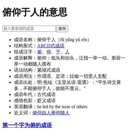
俯仰于人的意思
查询
成语名称：
俯仰于人（fǔ yǎng yú rén）
结构形式：
ABCD式成语
组成汉字：
俯
、
仰
、
于
、
人
成语解释：
俯仰：低头和抬头，泛指一举一动。形容一
举一动都随人摆布
语法结构：
紧缩式成语
成语用法：
作谓语、定语；比喻一切受人支配
成语出处：
明·焦竑《玉堂丛语·宠遇》：“平生诗文甚
多，不能俯仰于人，故能不显云。”
成语年代：
古代成语
感情色彩：
贬义成语
英语翻译：
be led by the nose of others
近义词：
俯仰由人
俯仰随人
第一个字为俯的成语