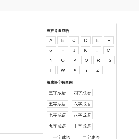
按拼音查成语
A
B
C
D
E
F
G
H
J
K
L
M
N
O
P
Q
R
S
T
W
X
Y
Z
按成语字数查询
三字成语
四字成语
五字成语
六字成语
七字成语
八字成语
九字成语
十字成语
十一字成语
十二字成语