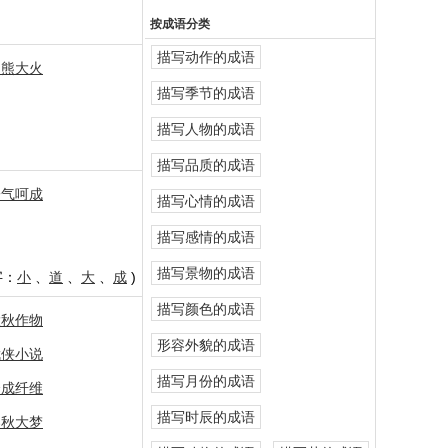
按成语分类
描写动作的成语
熊熊大火
描写季节的成语
描写人物的成语
描写品质的成语
一气呵成
描写心情的成语
描写感情的成语
描写景物的成语
字：
小
、
道
、
大
、
成
)
描写颜色的成语
大秋作物
形容外貌的成语
武侠小说
描写月份的成语
合成纤维
描写时辰的成语
春秋大梦