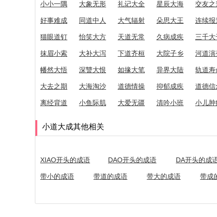
小小一隅
大象无形
礼记大全
星辰大海
交友之
好事难成
同道中人
大气辐射
朵思大王
连续报
猫眼道钉
怡笑大方
天道无常
久病成疾
三千大
抹眉小索
大补大泻
下道齐桓
大院子乡
河道演
幡然大悟
深讐大恨
如掾大笔
异界大陆
轨道寿
大去之期
大海淘沙
道德情操
抑郁成疾
道德信
离经背道
小鱼际肌
大爱无疆
清吟小班
小儿肿
小道大成其他相关
XIAO开头的成语
DAO开头的成语
DA开头的成
带小的成语
带道的成语
带大的成语
带成