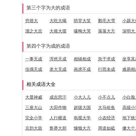
第三个字为大的成语
穷措大
大吃大喝
哄堂大笑
鹅毛大雪
小题大
溜之大吉
大摇大摆
嚎啕大哭
落落大方
深明大
第四个字为成的成语
一事无成
浑然天成
相辅相成
急于求成
坐享其
佳偶天成
老大无成
画虎不成
行而未成
难易相
相关成语大全
大显神威
成吉思汗
小大人儿
小不点儿
小白脸
三座大山
大田作物
超级大国
大马哈鱼
高级小
完全小学
人行横道
电视大学
小农经济
地下铁
京韵大鼓
鲁莽大胆
慷慨大方
周道如砥
傻大个