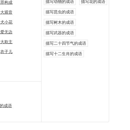
描写动物的成语
描写花的成语
犯罪构成
描写昆虫的成语
八大观音
义犬小花
描写树木的成语
大爱无边
描写武器的成语
奴大欺主
描写二十四节气的成语
小衣子儿
描写十二生肖的成语
的成语