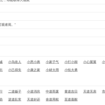
艺，却能取得大成就
可观者焉。”
诫
小鸟依人
小恩小惠
小家子气
小打小闹
小心翼翼
志
小己得失
小康之家
小材大用
小怯大勇
行
二道贩子
小道消息
中道而废
黄道吉日
天道无亲
助
逆道乱常
天道好还
舍道用权
至道嘉猷