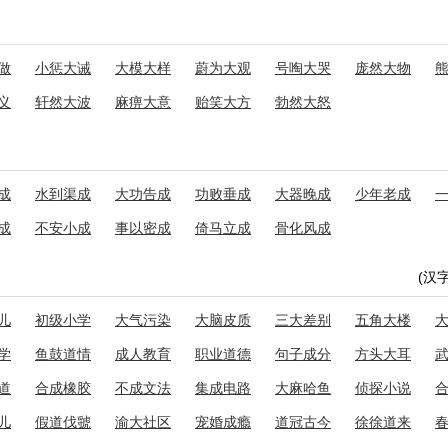
做
小惩大诫
大模大样
蔚为大观
号啕大哭
庞然大物
义
轩然大波
麻痹大意
贻笑大方
勃然大怒
成
水到渠成
大功告成
功败垂成
大器晚成
少年老成
成
不安小成
事以密成
倚马立成
骨化风成
(汉
儿
初级小学
大气污染
大脑皮质
三大差别
五角大楼
学
鱼鼓道情
成人教育
职业道德
句子成分
方头大耳
道
合成橡胶
不成文法
集成电路
大麻哈鱼
侦探小说
儿
假道伐虢
渝大社区
宠婚成瘾
道冠古今
徐徐道来