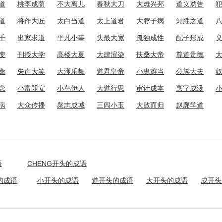
道
桃李成荫
不大离儿
春秋大刀
大难兴邦
道义劝告
道
将作大匠
太白当道
太上道君
大脖子病
知胜之道
千
出家求道
平凡小事
头最大宽
孤独成性
配子形成
变
刊授大学
高楼大夏
大肆渲染
扶桑大帝
尊道贵德
命
失声大笑
大濩乐舞
道君皇帝
小鬼难当
公族大夫
念
小富即安
小鸟伊人
大道行思
审计成本
烹字成汤
病
大众传播
衆志成城
三闾小玉
大败而归
赵廓学道
语
CHENG开头的成语
的成语
小开头的成语
道开头的成语
大开头的成语
成开头