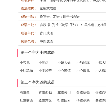
成语解释：
小道：儒家称礼乐外的学说或技艺。虽是小技
语法结构：
紧缩式成语
成语用法：
作宾语、定语；用于书面语
成语出处：
春秋·鲁·孔丘《论语·子张》：“虽小道，必有
成语年代：
古代成语
感情色彩：
中性成语
第一个字为小的成语
小气鬼
小朝廷
小题大做
小巧玲珑
小惩大
小肚鸡肠
小本经营
小心谨慎
小心眼儿
小人得
第二个字为道的成语
清道夫
背道而驰
左道旁门
分道扬镳
倍道而
反道败德
遵道秉义
打道回府
得道多助
失道寡