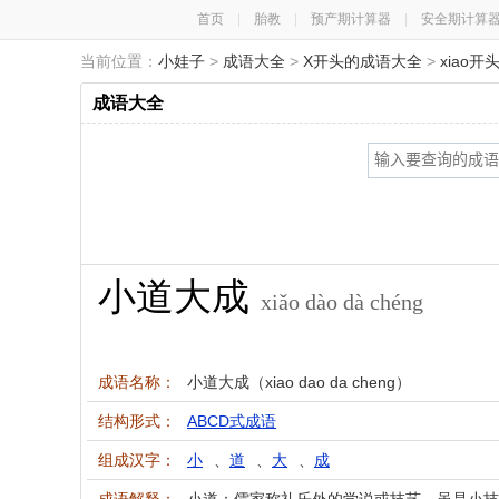
首页
|
胎教
|
预产期计算器
|
安全期计算
当前位置：
小娃子
>
成语大全
>
X开头的成语大全
>
xiao
成语大全
小道大成
xiǎo dào dà chéng
成语名称：
小道大成（xiao dao da cheng）
结构形式：
ABCD式成语
组成汉字：
小
、
道
、
大
、
成