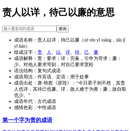
责人以详，待己以廉的意思
查询
成语名称：
责人以详，待己以廉（zé rén yǐ xiáng，dài jǐ
yǐ lián）
组成汉字：
责
、
人
、
以
、
详
、
待
、
己
、
廉
成语解释：
责：要求；详：完备，引申为苛求；廉：
少。对他人要求苛刻，对自己要求宽松
语法结构：
复句式成语
成语用法：
作宾语、定语；用于处事
成语出处：
唐·韩愈《原毁》：“今日君子则不然，其责
人也详，其待己也廉。详，故人难于为善；廉，故自取
也少。”
成语年代：
古代成语
感情色彩：
中性成语
第一个字为责的成语